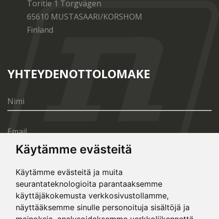
Toritie 1 Torgvägen
65610 MUSTASAARI/KORSHOM
Finland
YHTEYDENOTTOLOMAKE
Käytämme evästeitä
Käytämme evästeitä ja muita
seurantateknologioita parantaaksemme
LÄHETÄ
käyttäjäkokemusta verkkosivustollamme,
näyttääksemme sinulle personoituja sisältöjä ja