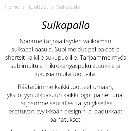
Kari Arponen
Home
Tuotteet
Sulkapallo
Avainasiakaspäällikkö
kari.arponen@nonamesport.com
Sulkapallo
Phone:
+358 40 5527 988
Samu Laine
Noname tarjoaa täyden valikoiman
Myyntipäällikkö
sulkapalloasuja. Sublimoidut pelipaidat ja
samu@nonamesport.com
shortsit kaikille sukupuolille. Tarjoamme myös
Phone:
+358 50 596 8651
sublimoituja mikrokangaspukuja, sukkia ja
lukuisia muita tuotteita.
Räätälöimme kaikki tuotteet omaan,
yksilöityyn ulkoasuun kaikki logot painettuna.
Tarjoamme seurallesi tai yrityksellesi
erottuvan, tyylikkään designin ja laadukkaat
painatukset.