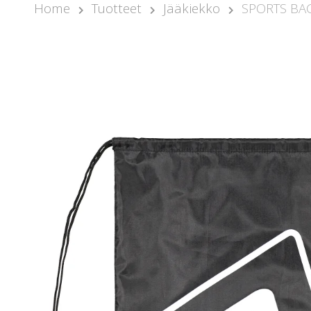
Home
Tuotteet
Jääkiekko
SPORTS BA