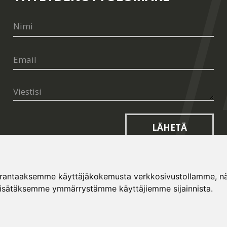
LÄHETÄ
arantaaksemme käyttäjäkokemusta verkkosivustollamme, näyt
lisätäksemme ymmärrystämme käyttäjiemme sijainnista.
opt.cz
and
Terms of Service
apply.