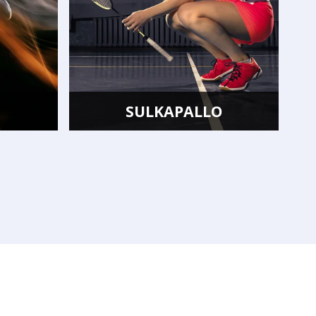
SULKAPALLO
S