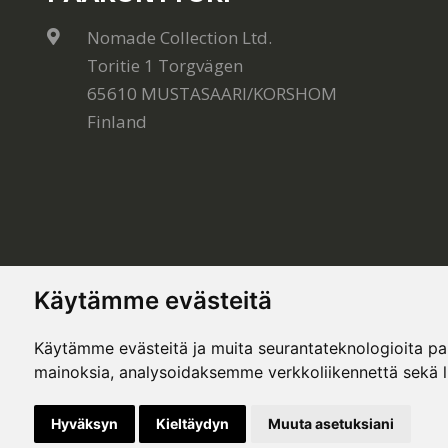
Nomade Collection Ltd.
Toritie 1 Torgvägen
65610 MUSTASAARI/KORSHOM
Finland
Käytämme evästeitä
Käytämme evästeitä ja muita seurantateknologioita p
mainoksia, analysoidaksemme verkkoliikennettä sekä 
© Copyright 2020, All rights reserved. Made by
Sim
Hyväksyn
Kieltäydyn
Muuta asetuksiani
This site is protected by Google reCAPTCHA and the Google
Privacy Policy