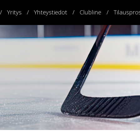
Yritys
Yhteystiedot
Clubline
Tilauspro