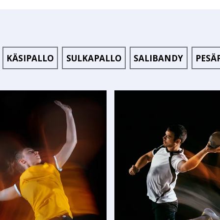
KÄSIPALLO
SULKAPALLO
SALIBANDY
PESÄ