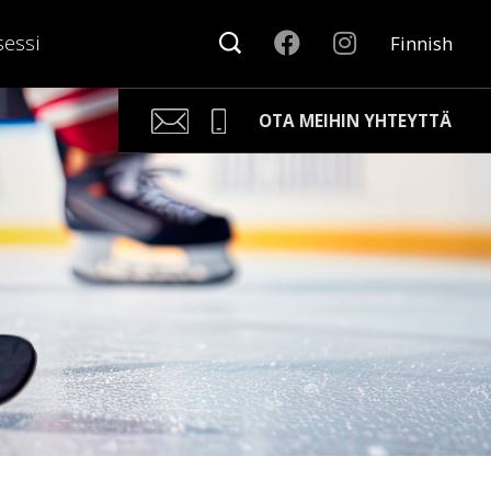
sessi
Finnish
OTA MEIHIN YHTEYTTÄ
Kari Arponen
Avainasiakaspäällikkö
kari.arponen@nonamesport.com
Phone:
+358 40 5527 988
Samu Laine
Myyntipäällikkö
samu@nonamesport.com
Phone:
+358 50 596 8651