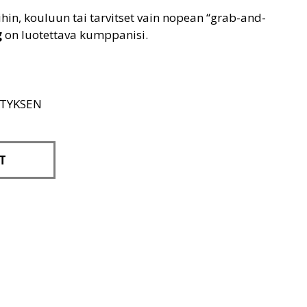
eihin, kouluun tai tarvitset vain nopean “grab-and-
g
on luotettava kumppanisi.
ITYKSEN
T