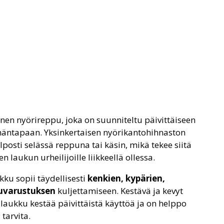
nen nyörireppu, joka on suunniteltu päivittäiseen
lämäntapaan. Yksinkertaisen nyörikantohihnaston
lposti selässä reppuna tai käsin, mikä tekee siitä
 laukun urheilijoille liikkeellä ollessa.
ku sopii täydellisesti
kenkien, kypärien,
luvarustuksen
kuljettamiseen. Kestävä ja kevyt
 laukku kestää päivittäistä käyttöä ja on helppo
 tarvita.