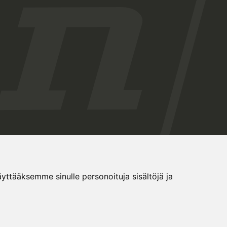
tääksemme sinulle personoituja sisältöjä ja
Evästeasetukset
Tietosuojaseloste