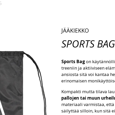
G
JÄÄKIEKKO
SPORTS BAG
Sports Bag
on käytännölli
treeniin ja aktiiviseen e
ansiosta sitä voi kantaa he
erinomaisen monikäyttöisen
Kompakti mutta tilava lauk
pallojen tai muun urhei
materiaali varmistaa, että
säilyttää silloin, kun sitä ei