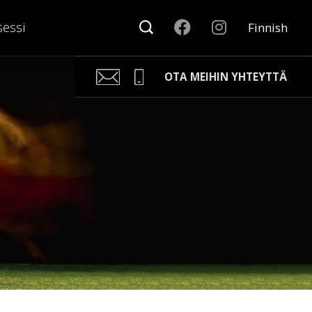
sessi
Finnish
OTA MEIHIN YHTEYTTÄ
Kari Arponen
Avainasiakaspäällikkö
kari.arponen@nonamesport.com
Phone:
+358 40 5527 988
Samu Laine
Myyntipäällikkö
samu@nonamesport.com
Phone:
+358 50 596 8651