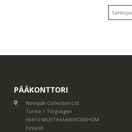
PÄÄKONTTORI
Nomade Collection Ltd.
Toritie 1 Torgvägen
65610 MUSTASAARI/KORSHOM
Finland