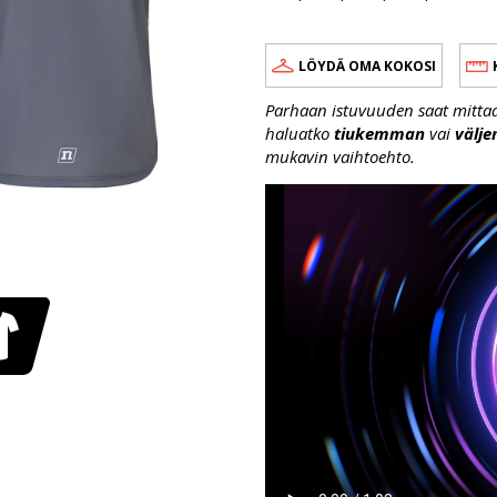
LÖYDÄ OMA KOKOSI
Parhaan istuvuuden saat mittaama
haluatko
tiukemman
vai
välj
mukavin vaihtoehto.