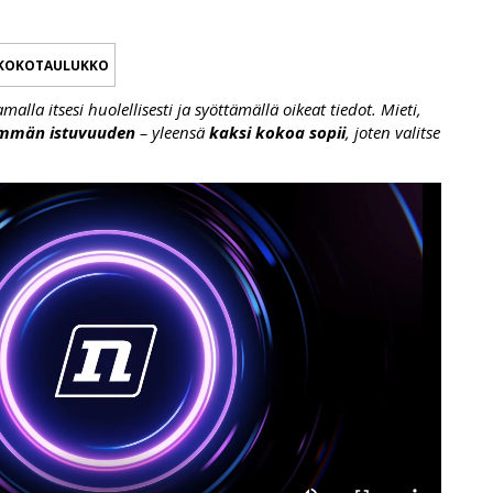
KOKOTAULUKKO
lla itsesi huolellisesti ja syöttämällä oikeat tiedot. Mieti,
emmän istuvuuden
– yleensä
kaksi kokoa sopii
, joten valitse