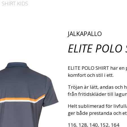
 SHIRT KIDS
JALKAPALLO
ELITE POLO 
ELITE POLO SHIRT har en pe
komfort och stil i ett.
Tröjan är lätt, andas och
från fritidskläder till lagu
Helt sublimerad för livfull
ger både prestanda och et
116, 128, 140, 152, 164