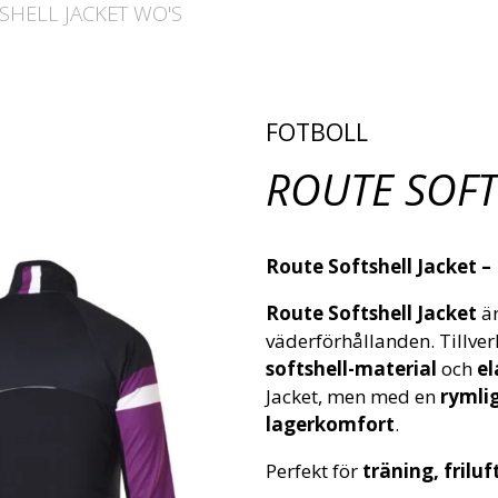
SHELL JACKET WO'S
FOTBOLL
ROUTE SOFT
Route Softshell Jacket 
Route Softshell Jacket
är
väderförhållanden. Tillve
softshell-material
och
el
Jacket, men med en
rymli
lagerkomfort
.
Perfekt för
träning, friluf