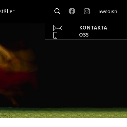
täller
Swedish
KONTAKTA
OSS
Pär Olofsson
Country Manager Sweden
par@nonamesport.com
Phone:
+46 702023739
Rikard Claesson
Säljare
rikard@nonamesport.com
Phone:
+46 703263884