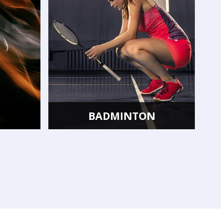
BADMINTON
INNE