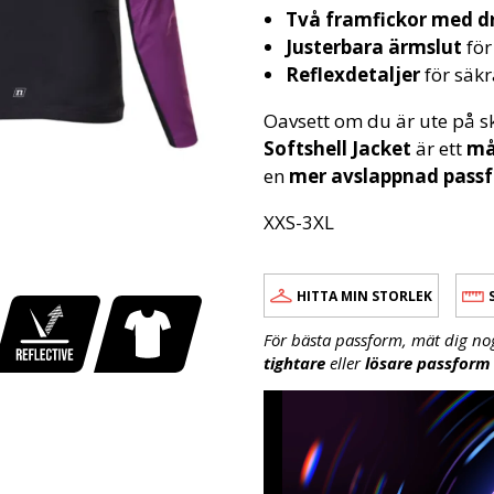
Två framfickor med d
Justerbara ärmslut
för
Reflexdetaljer
för säkr
Oavsett om du är ute på sk
Softshell Jacket
är ett
må
en
mer avslappnad pass
XXS-3XL
HITTA MIN STORLEK
För bästa passform, mät dig no
tightare
eller
lösare passform