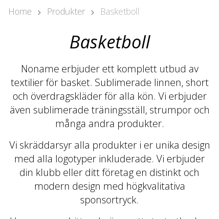
Pär Olofsson
Home
Produkter
Basketboll
Country Manager Sweden
par@nonamesport.com
Basketboll
Phone:
+46 702023739
Rikard Claesson
Noname erbjuder ett komplett utbud av
Säljare
textilier för basket. Sublimerade linnen, short
rikard@nonamesport.com
och överdragskläder för alla kön. Vi erbjuder
Phone:
+46 703263884
även sublimerade träningsställ, strumpor och
många andra produkter.
Vi skräddarsyr alla produkter i er unika design
med alla logotyper inkluderade. Vi erbjuder
din klubb eller ditt företag en distinkt och
modern design med högkvalitativa
sponsortryck.