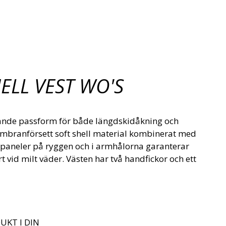
ELL VEST WO'S
ande passform för både längdskidåkning och
membranförsett soft shell material kombinerat med
a paneler på ryggen och i armhålorna garanterar
t vid milt väder. Västen har två handfickor och ett
UKT I DIN