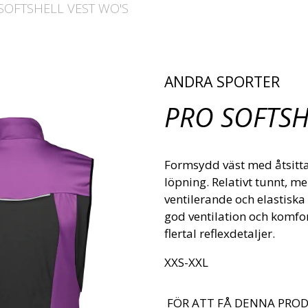
SOFTSHELL VEST WO'S
ANDRA SPORTER
PRO SOFTSH
Formsydd väst med åtsitt
löpning. Relativt tunnt, 
ventilerande och elastisk
god ventilation och komfor
flertal reflexdetaljer.
XXS-XXL
FÖR ATT FÅ DENNA PROD