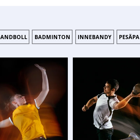
ANDBOLL
BADMINTON
INNEBANDY
PESÄPA