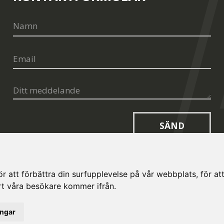
SÄND
 att förbättra din surfupplevelse på vår webbplats, för att 
art våra besökare kommer ifrån.
opt.cz
ingar
and
Terms of Service
apply.