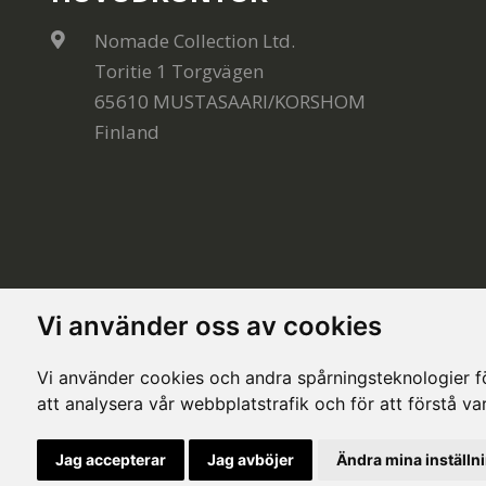
Nomade Collection Ltd.
Toritie 1 Torgvägen
65610 MUSTASAARI/KORSHOM
Finland
Vi använder oss av cookies
Vi använder cookies och andra spårningsteknologier för
att analysera vår webbplatstrafik och för att förstå v
© Copyright 2020, All rights reserved. Made by
Sim
Jag accepterar
Jag avböjer
Ändra mina inställn
This site is protected by Google reCAPTCHA and the Google
Privacy Policy