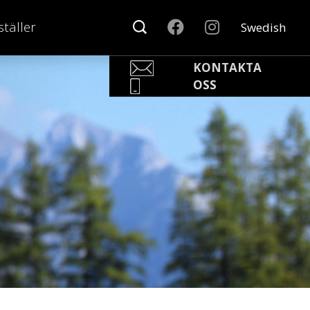
täller
Swedish
KONTAKTA
OSS
Pär Olofsson
Country Manager Sweden
par@nonamesport.com
Phone:
+46 702023739
Rikard Claesson
Säljare
rikard@nonamesport.com
Phone:
+46 703263884